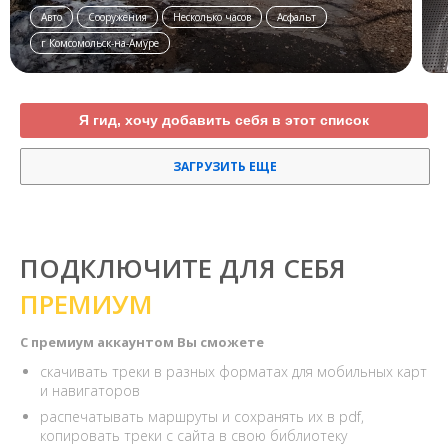
Авто
Сооружения
Несколько часов
Асфальт
г Комсомольск-на-Амуре
Я гид, хочу добавить себя в этот список
ЗАГРУЗИТЬ ЕЩЕ
ПОДКЛЮЧИТЕ ДЛЯ СЕБЯ
ПРЕМИУМ
С премиум аккаунтом Вы сможете
скачивать треки в разных форматах для мобильных карт
и навигаторов
распечатывать маршруты и сохранять их в pdf,
копировать треки с сайта в свою библиотеку