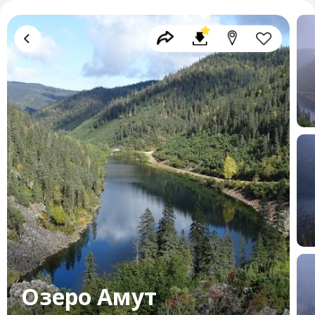
Озеро Амут