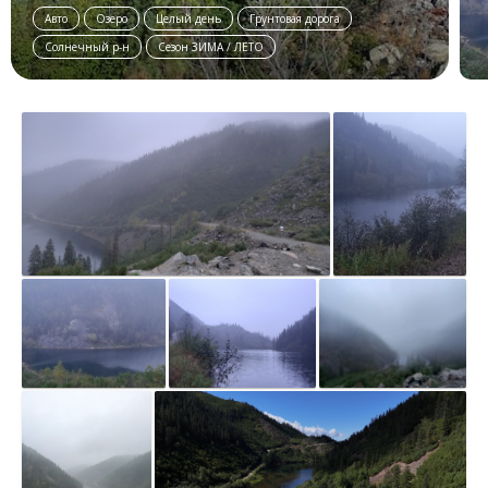
Авто
Озеро
Целый день
Грунтовая дорога
Солнечный р-н
Сезон ЗИМА / ЛЕТО