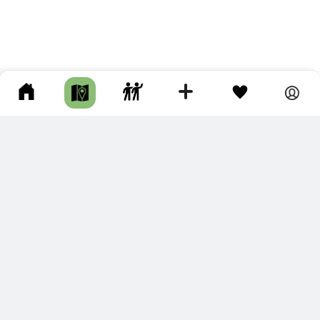
ПОДКЛЮЧИТЕ ДЛЯ СЕБЯ
ПРЕМИУМ
С премиум аккаунтом Вы сможете
скачивать треки в разных форматах для мобильных карт
и навигаторов
распечатывать маршруты и сохранять их в pdf,
копировать треки с сайта в свою библиотеку
наслаждаться сайтом без рекламы
помочь проекту и почувствовать себя лучше