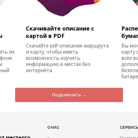
Скачивайте описание с
Распе
ы
картой в PDF
бума
Скачайте pdf-описание маршрута
Вы мо
ать их
и карту, чтобы иметь
карту 
ефоне
возможность изучить
всех в
м
информацию в местах без
допол
жный
интернета.
безопа
батаре
Подключить →
О НАС
СЕРВИС
от местного