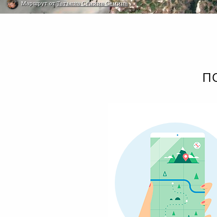
Маршрут от
Татьяна Семина Семина
П