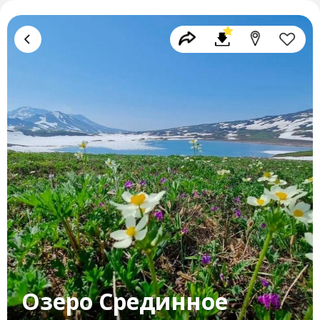
Озеро Срединное