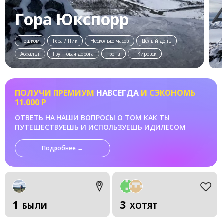
Гора Юкспорр
Пешком
Гора / Пик
Несколько часов
Целый день
Асфальт
Грунтовая дорога
Тропа
г Кировск
ПОЛУЧИ ПРЕМИУМ
НАВСЕГДА
И СЭКОНОМЬ
11.000 Р
ОТВЕТЬ НА НАШИ ВОПРОСЫ О ТОМ КАК ТЫ
ПУТЕШЕСТВУЕШЬ И ИСПОЛЬЗУЕШЬ ИДИЛЕСОМ
Подробнее →
1
3
БЫЛИ
ХОТЯТ