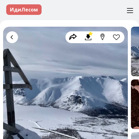
ИдиЛесом