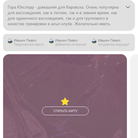
Гора Юкспорр - домашняя для Кировска. Очень популярна
для восхождения, как в летнее, так и в зимнее время, как
для одиночного восхождения, так и для группового в
качестве тренировки в альп клубе. Желательно иметь
хорошую физ подготовку, а зимой снегоступы/кошки/
ледоруб.
Ившин Павел
Ившин Павел
Ившин Павел
Предложил(а) место
Добавил(а) описание
Загрузил(а) маршрут
Добраться до подножия горы легко, как на собственной
машине, так и без. Восхождение будет идти по Подъемному
гребню горы.
ОТКРЫТЬ КАРТУ