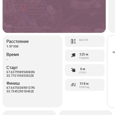
Маршрут от
Ившин Павел
Leaflet
ВЫСОТА
Расстояние
1.97 КМ
525 м
Время
ПОДЪЕМ
-
Старт
6 м
67.637998958083N
СПУСК
33.715195655823E
Финиш
518 м
67.647503698137N
ПЕРЕПАД
33.734529018402E