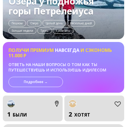
Озера у подножья
горы Петрелеиуса
Пешком
Озеро
Целый день
Несколько дней
Больше недели
Тропа
г Апатиты
ПОЛУЧИ ПРЕМИУМ
НАВСЕГДА
И СЭКОНОМЬ
11.000 Р
ОТВЕТЬ НА НАШИ ВОПРОСЫ О ТОМ КАК ТЫ
ПУТЕШЕСТВУЕШЬ И ИСПОЛЬЗУЕШЬ ИДИЛЕСОМ
Подробнее →
1
2
БЫЛИ
ХОТЯТ