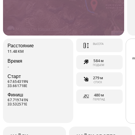
Маршрут от
Ившин Павел
Leaflet
ВЫСОТА
Расстояние
11.48 КМ
584 м
Время
ПОДЪЕМ
-
Старт
279 м
67.654319N
СПУСК
33.661718E
Финиш
480 м
67.719741N
ПЕРЕПАД
33.532571E