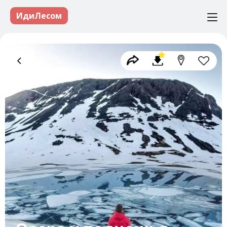
ИдиЛесом