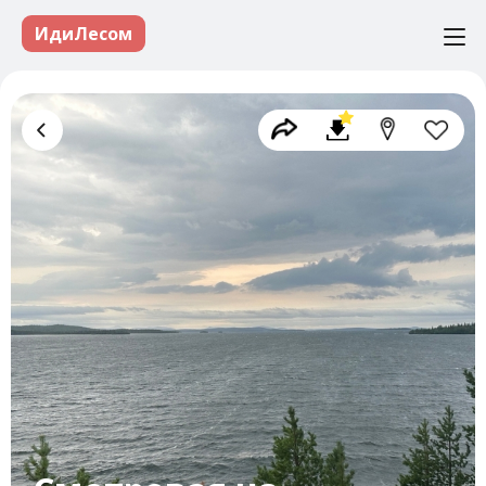
ИдиЛесом