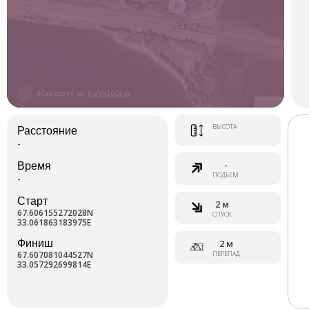
Маршрут от
KaVe102rus
Leaflet
ВЫСОТА
Расстояние
-
-
Время
ПОДЪЕМ
-
Старт
2 м
67.606155272028N
СПУСК
33.061863183975E
Финиш
2 м
67.607081044527N
ПЕРЕПАД
33.057292699814E