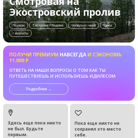
Смотровая на
Экостровский пролив
Пешком
Смотровая / Видовка
Несколько часов
Тропа
г Апатиты
ПОЛУЧИ ПРЕМИУМ
НАВСЕГДА
И СЭКОНОМЬ
11.000 Р
ОТВЕТЬ НА НАШИ ВОПРОСЫ О ТОМ КАК ТЫ
ПУТЕШЕСТВУЕШЬ И ИСПОЛЬЗУЕШЬ ИДИЛЕСОМ
Подробнее →
Здесь еще пока никто
Пока еще никто не
не был. Будьте
сохранял это место
первым.
себе.