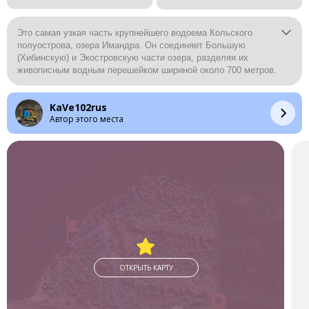
Это самая узкая часть крупнейшего водоема Кольского
полуострова, озера Имандра. Он соединяет Большую
(Хибинскую) и Экостровскую части озера, разделяя их
живописным водным перешейком шириной около 700 метров.
KaVe102rus
Автор этого места
ОТКРЫТЬ КАРТУ