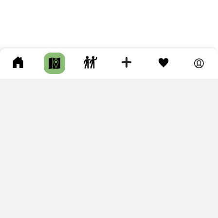
ПОДКЛЮЧИТЕ ДЛЯ СЕБЯ
ПРЕМИУМ
С премиум аккаунтом Вы сможете
скачивать треки в разных форматах для мобильных карт
и навигаторов
распечатывать маршруты и сохранять их в pdf,
копировать треки с сайта в свою библиотеку
наслаждаться сайтом без рекламы
помочь проекту и почувствовать себя лучше