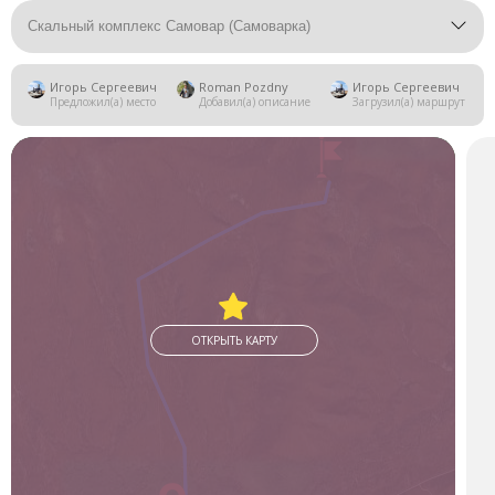
Скальный комплекс Самовар (Самоварка)
Игорь Сергеевич
Roman Pozdny
Игорь Сергеевич
Предложил(а) место
Добавил(а) описание
Загрузил(а) маршрут
ОТКРЫТЬ КАРТУ