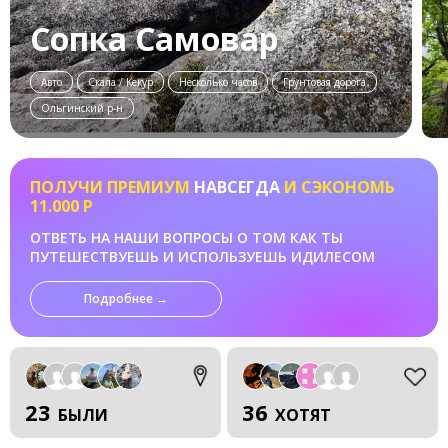
Сопка Самовар
Авто
Скала / Кекур
Несколько часов
Грунтовая дорога
Ольгинский р-н
ПОЛУЧИ ПРЕМИУМ
НАВСЕГДА
И СЭКОНОМЬ
11.000 Р
ОТВЕТЬ НА НАШИ ВОПРОСЫ О ТОМ КАК ТЫ
ПУТЕШЕСТВУЕШЬ И ИСПОЛЬЗУЕШЬ ИДИЛЕСОМ
Подробнее →
23
36
БЫЛИ
ХОТЯТ