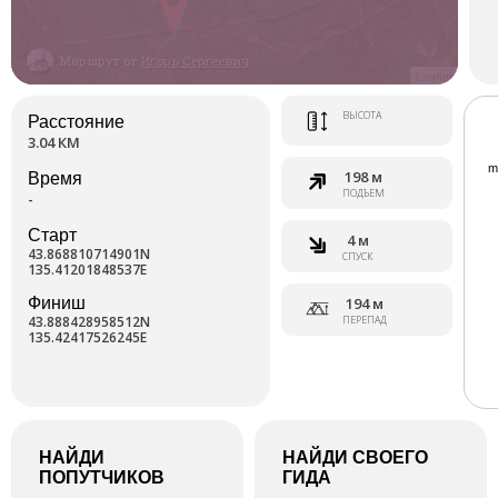
Маршрут от
Игорь Сергеевич
Leaflet
ВЫСОТА
Расстояние
3.04 КМ
198 м
Время
ПОДЪЕМ
-
Старт
4 м
43.868810714901N
СПУСК
135.41201848537E
Финиш
194 м
43.888428958512N
ПЕРЕПАД
135.42417526245E
НАЙДИ
НАЙДИ СВОЕГО
ПОПУТЧИКОВ
ГИДА