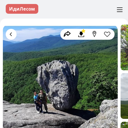
ИдиЛесом