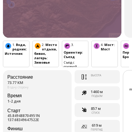
2
1
Leaflet
1.
Вода,
2.
Место
3.
4.
Мост
:
5
родник
:
отдыха,
Мост
Ориентир
:
Пере
Источник
бивак,
Съезд
Брод
лагерь
:
Зимовье
Съезд с
основной
трассы
ВЫСОТА
Расстояние
73.77 КМ
В одну сторону
1460 м
Время
ПОДЪЕМ
1-2 дня
857 м
Старт
СПУСК
45.849488704951N
137.68349647522E
619 м
Финиш
ПЕРЕПАД