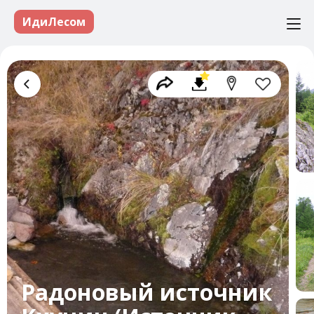
ИдиЛесом
Радоновый источник