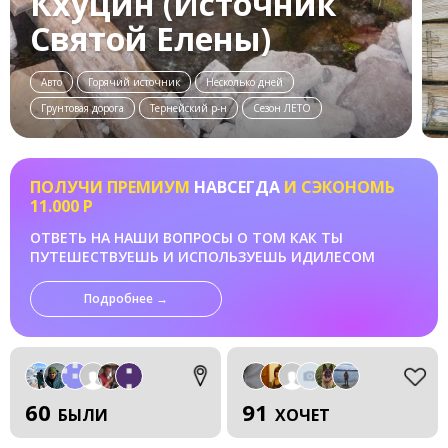
Кхуцин (Источник
Святой Елены)
Авто
Горячий источник
Несколько дней
Грунтовая дорога
Тернейский р-н
Сезон ЛЕТО
ПОЛУЧИ ПРЕМИУМ
НАВСЕГДА
И СЭКОНОМЬ
11.000 Р
ОТВЕТЬ НА НАШИ ВОПРОСЫ О ТОМ КАК ТЫ
ПУТЕШЕСТВУЕШЬ И ИСПОЛЬЗУЕШЬ ИДИЛЕСОМ
Подробнее →
60
91
БЫЛИ
ХОЧЕТ