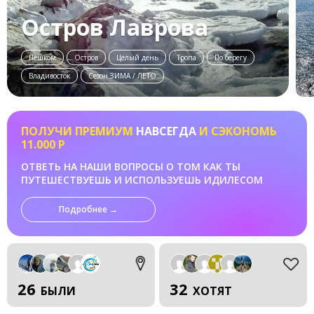
Остров Лаврова
Пешком
Остров
Целый день
Тропа
По берегу
Владивосток
Сезон ЗИМА / ЛЕТО
ПОЛУЧИ ПРЕМИУМ
НАВСЕГДА
И СЭКОНОМЬ
11.000 Р
ОТВЕТЬ НА НАШИ ВОПРОСЫ О ТОМ КАК ТЫ
ПУТЕШЕСТВУЕШЬ И ИСПОЛЬЗУЕШЬ ИДИЛЕСОМ
Подробнее →
26
32
БЫЛИ
ХОТЯТ