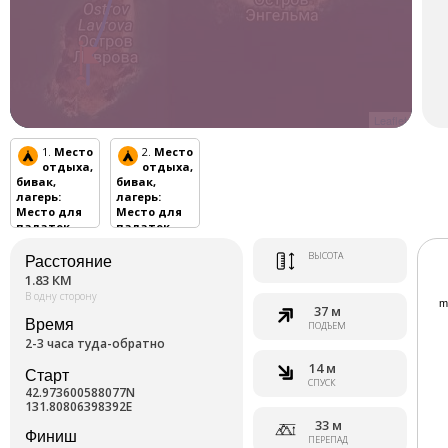
Leaflet
1.
Место
2.
Место
отдыха,
отдыха,
бивак,
бивак,
лагерь
:
лагерь
:
Место для
Место для
палаток
палаток
ВЫСОТА
Расстояние
1.83 КМ
В одну сторону
37 м
Время
ПОДЪЕМ
2-3 часа туда-обратно
14 м
Старт
СПУСК
42.973600588077N
131.80806398392E
33 м
Финиш
ПЕРЕПАД