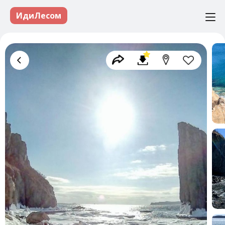
ИдиЛесом