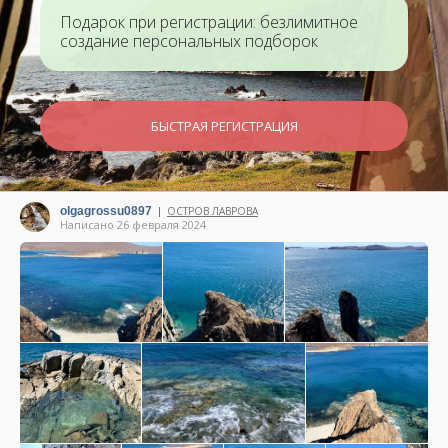
Подарок при регистрации: безлимитное
создание персональных подборок
БЫСТРАЯ РЕГИСТРАЦИЯ
olgagrossu0897
ОСТРОВ ЛАВРОВА
|
Написано 26 февраля 2024