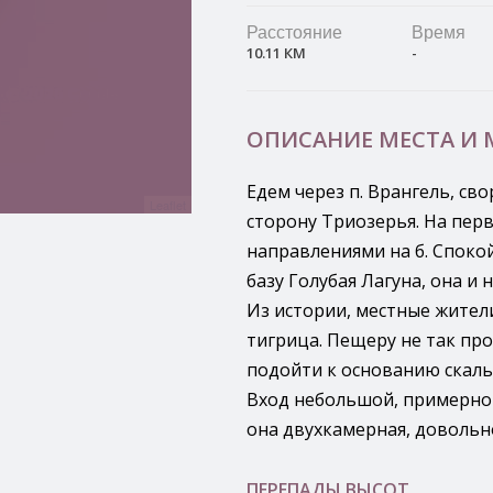
Расстояние
Время
10.11 КМ
-
ОПИСАНИЕ МЕСТА И
Едем через п. Врангель, св
Leaflet
сторону Триозерья. На пер
направлениями на б. Спокой
базу Голубая Лагуна, она и 
Из истории, местные жители
тигрица. Пещеру не так про
подойти к основанию скаль
Вход небольшой, примерно 
она двухкамерная, довольн
ПЕРЕПАДЫ ВЫСОТ