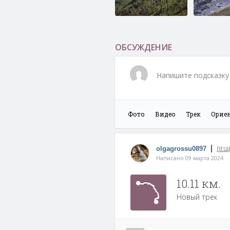
Чертов Палец
Бухта Спо
(Замок Пирата),
Долина Атлантов
ОБСУЖДЕНИЕ
Напишите подсказку 
Фото
Видео
Трек
Орие
Гора Чёрный куст
Бухта Бо
Ежовая
|
olgagrossu0897
ПЕЩЕ
Написано 09 марта 2024
10.11 км.
Новый трек