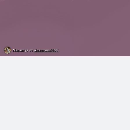
Маршрут от
olgagrossu0897