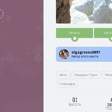
ПЕЧАТЬ
PDF 
olgagrossu0897
Автор этого места
Авто
Пещера / Грот
Нес
г Находка
28
ВЫСОТА
ПО