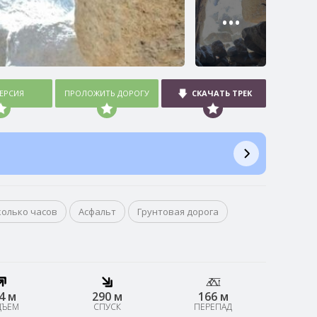
•••
ВЕРСИЯ
ПРОЛОЖИТЬ ДОРОГУ
СКАЧАТЬ ТРЕК
колько часов
Асфальт
Грунтовая дорога
4 м
290 м
166 м
ДЪЕМ
СПУСК
ПЕРЕПАД