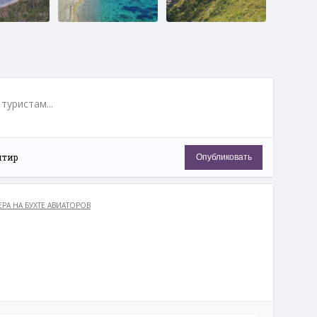
койная
Бухта Окуневая
Мыс Лисученко
туристам...
нтир
Опубликовать
льшая
Бухта Шепалова
Драконий хребет,
Долина Атлантов
РА НА БУХТЕ АВИАТОРОВ