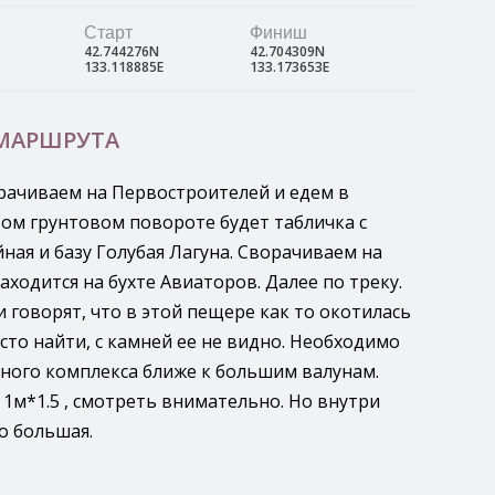
Старт
Финиш
42.744276N
42.704309N
133.118885E
133.173653E
 МАРШРУТА
орачиваем на Первостроителей и едем в
вом грунтовом повороте будет табличка с
ная и базу Голубая Лагуна. Сворачиваем на
находится на бухте Авиаторов. Далее по треку.
 говорят, что в этой пещере как то окотилась
сто найти, с камней ее не видно. Необходимо
ного комплекса ближе к большим валунам.
1м*1.5 , смотреть внимательно. Но внутри
о большая.