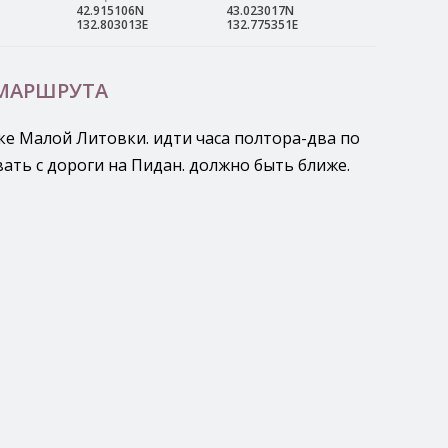
42.915106N
43.023017N
132.803013E
132.775351E
 МАРШРУТА
ке Малой Литовки. идти часа полтора-два по
ать с дороги на Пидан. должно быть ближе.