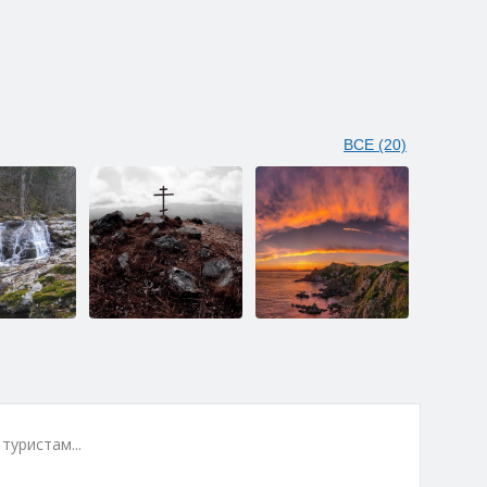
ВСЕ (20)
Гора Туманная
Мыс Пассека
(Воробей)
туристам...