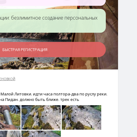
танский
Маяк гора
Мыс Казантип
ации: безлимитное создание персональных
БЫСТРАЯ РЕГИСТРАЦИЯ
ая, 314 м
Сопка Хутор
Траверс Моленый
ЩЕНОВКОЙ
мыс - Лысый Дед -
Пидан - Фалаза -
Малой Литовки. идти часа полтора-два по руслу реки.
Грибановка
на Пидан. должно быть ближе. трек есть