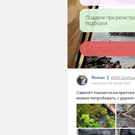
Водоскат на Кривой
Утес Капи
Подарок при регистр
Литовке (Литовские
мостик
подборок
водопады)
|
Мыс Спящий
Гора Остр
Roman
ИЛ28Т ЗА КРЕ
Дракон
Написано 30 июня 2024
Самолёт покоится на притоке 
можно попробовать с дороги 