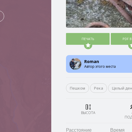
ПЕЧАТЬ
PDF 
Roman
Автор этого места
Пешком
Река
Целый де
ВЫСОТА
ПО
Расстояние
Время