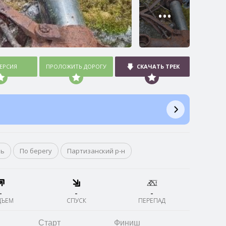
•••
ВЕРСИЯ
ПРОЛОЖИТЬ ДОРОГУ
СКАЧАТЬ ТРЕК
нь
По берегу
Партизанский р-н
-
-
-
ДЪЕМ
СПУСК
ПЕРЕПАД
Старт
Финиш