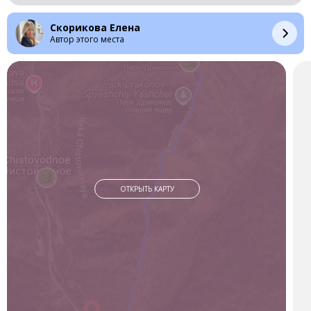
зависит от скорости движения.
Мы выезжаем около 7 часов утра, к 12 приезжаем в
Скорикова Елена
Чистоводное.
Автор этого места
В селе есть гостиница, можно переночевать. По приезду на
место можно сразу отправиться в Парк Драконов. Подъём
начинается от моста, по тропе. На это требуется примерно
40 минут. Ближе к вершине откроется вид на мегалитический
гребень и маленького дракончика справа. В этом месте надо
взглянуть на левую гору от села, там увидите комплекс из
мегалитов, на которых различима мордочка кота, его силуэт
и примыкающий ворон. Здесь и мордочка пресмыкающегося.
Это место можно посетить позже или на следующий день.
Там стоит знаменитая чаша. Всё это напоминает созвездие
ОТКРЫТЬ КАРТУ
Гидра, к которому примыкают созвездия Ворон и Чаша, в
древности именуемое Кошкой. Мегалитическая чаша
соответствует созвездию Весы.
Ну а на правой горе дойдёте до дракончика. С разных сторон
он разный, как и положено звездным туманностям. Ниже его
стоит мегалит «Камера здоровья», куда можно, согнувшись,
поместиться.
Далее следует расщелина, откуда виден следующий