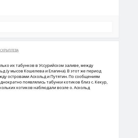
 СКРЫПЛЕВА
лько их табунков в Уссурийском заливе, между
д (у мысов Кошелева и Елагина). В этот же период
жду островами Аскольд и Путятин. По сообщениям
однократно появлялись табунки котиков близ с. Кекур,
скольких котиков наблюдали возле о. Аскольд