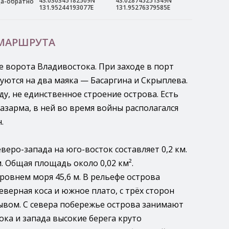
43.030345182509N
43.028745251349N
да-обратно
131.95244193077E
131.95276379585E
 МАРШРУТА
е ворота Владивостока. При заходе в порт
уются на два маяка — Басаргина и Скрыплева.
ду, не единственное строение острова. Есть
азарма, в ней во время войны располагался
.
веро-запада на юго-восток составляет 0,2 км.
. Общая площадь около 0,02 км².
ровнем моря 45,6 м. В рельефе острова
верная коса и южное плато, с трёх сторон
ывом. С севера побережье острова занимают
тока и запада высокие берега круто