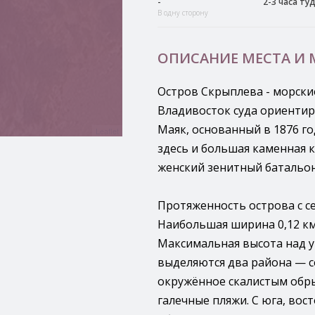
-
2-3 часа ту
В одну сторону
ОПИСАНИЕ МЕСТА И
Остров Скрыплева - морски
Владивосток суда ориентир
Маяк, основанный в 1876 го
Leaflet
здесь и большая каменная к
женский зенитный батальон
Протяженность острова с се
Наибольшая ширина 0,12 км
Максимальная высота над у
выделяются два района — се
окружённое скалистым обр
галечные пляжи. С юга, вос