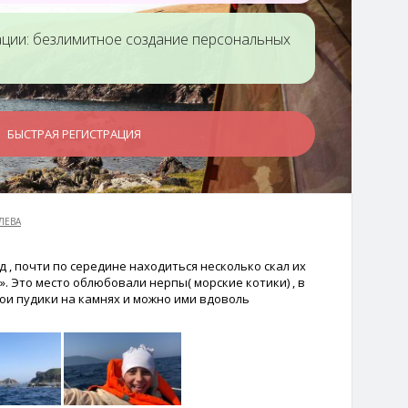
ации: безлимитное создание персональных
лестышева
Маршрут
Парк им. Лазо,
Шаморовский
остановка
БЫСТРАЯ РЕГИСТРАЦИЯ
перевал-
электрички Седанка.
Дальхимпром
ЛЕВА
 , почти по середине находиться несколько скал их
. Это место облюбовали нерпы( морские котики) , в
ои пудики на камнях и можно ими вдоволь