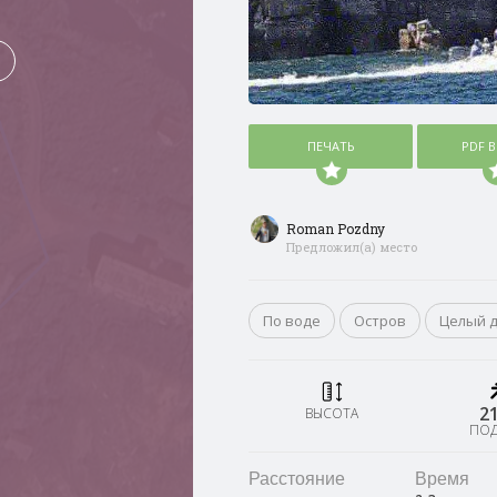
ПЕЧАТЬ
PDF 
Roman Pozdny
Предложил(а) место
По воде
Остров
Целый 
2
ВЫСОТА
ПО
Расстояние
Время