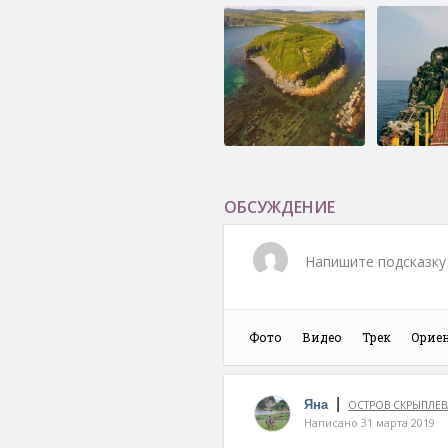
Мыс Вятлина
Маяк на 
Басаргина
ОБСУЖДЕНИЕ
Напишите подсказку 
Фото
Видео
Трек
Орие
Скала Роза Ветров
Форт №3.
Императр
|
Яна
ОСТРОВ СКРЫПЛЕВ
Екатерин
Написано 31 марта 2019