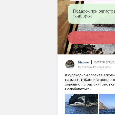
Подарок при регистр
подборок
Сопка Комарова
Бухта Ах
|
Мария
ОСТРОВ СКРЫП
Написано 19 июня 2018
в судоходном проливе Аскольд
называют «Камни Унковского»
хорошую погоду они греют св
налюбоваться .