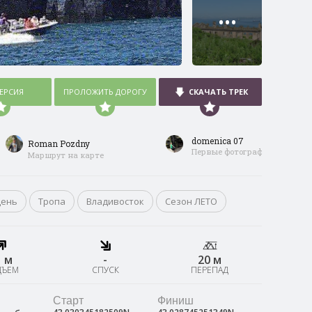
•••
ВЕРСИЯ
ПРОЛОЖИТЬ ДОРОГУ
СКАЧАТЬ ТРЕК
domenica 07
Roman Pozdny
Первые фотографии
Маршрут на карте
день
Тропа
Владивосток
Сезон ЛЕТО
1 м
-
20 м
ДЪЕМ
СПУСК
ПЕРЕПАД
Старт
Финиш