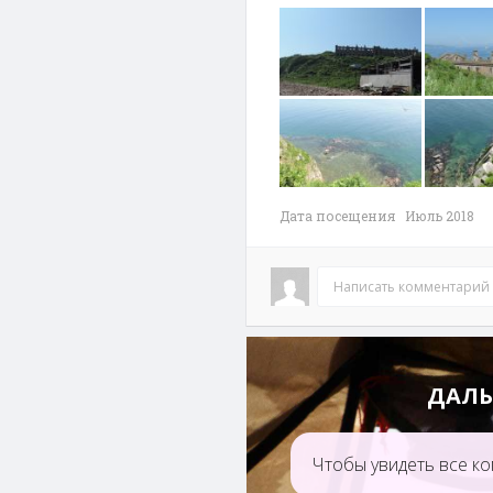
Форт №1. Царя
Форт №12
Михаила
Великого 
Фёдоровича
Владимир
Дата посещения Июль 2018
Написать комментарий
Береговая батарея
Бухта Бог
ДАЛЬ
№ XVII (369)
(Великокняжеская)
Чтобы увидеть все ко