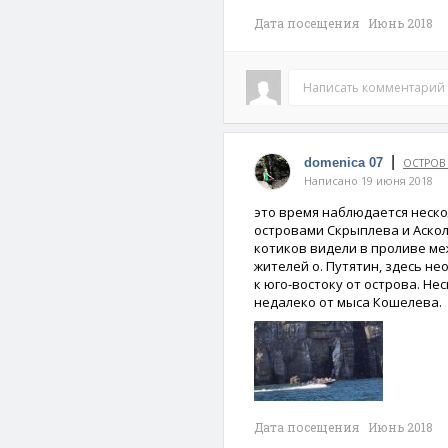
Дата посещения Июнь 2018
Написать комментарий
|
domenica 07
ОСТРОВ
Написано 19 июня 2018
это время наблюдается неско
островами Скрыплева и Асколь
котиков видели в проливе ме
жителей о. Путятин, здесь не
к юго-востоку от острова. Не
недалеко от мыса Кошелева.
Дата посещения Июнь 2018