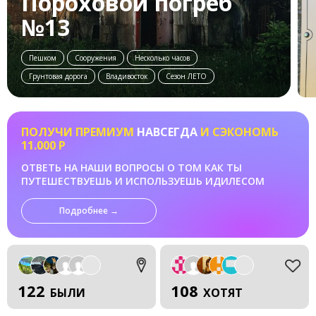
Пороховой погреб
№13
Пешком
Сооружения
Несколько часов
Грунтовая дорога
Владивосток
Сезон ЛЕТО
ПОЛУЧИ ПРЕМИУМ
НАВСЕГДА
И СЭКОНОМЬ
11.000 Р
ОТВЕТЬ НА НАШИ ВОПРОСЫ О ТОМ КАК ТЫ
ПУТЕШЕСТВУЕШЬ И ИСПОЛЬЗУЕШЬ ИДИЛЕСОМ
Подробнее →
122
108
БЫЛИ
ХОТЯТ