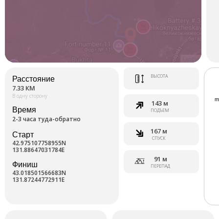
Leaflet
ВЫСОТА
Расстояние
7.33 КМ
В одну сторону
143 м
Время
ПОДЪЕМ
2-3 часа туда-обратно
167 м
Старт
СПУСК
42.975107758955N
131.88647031784E
91 м
Финиш
ПЕРЕПАД
43.018501566683N
131.87244772911E