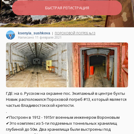
БЫСТРАЯ РЕГИСТРАЦИЯ
ksenyia_sushkova
ПОРОХОВОЙ ПОГРЕБ №13
|
Написано 11 февраля 2021
ГДЕ: на о. Русском на окраине пос. Экипажный в центре бухты
Новик расположился Пороховой погреб #13, который является
частью Владивостокской крепости.
.
✔Построен в 1912 - 1915гг военным инженером Вороновым
✔Это комплекс из 5-ти подземных тоннельных хранилищ
глубиной до 50м. Два хранилища были выстроены под