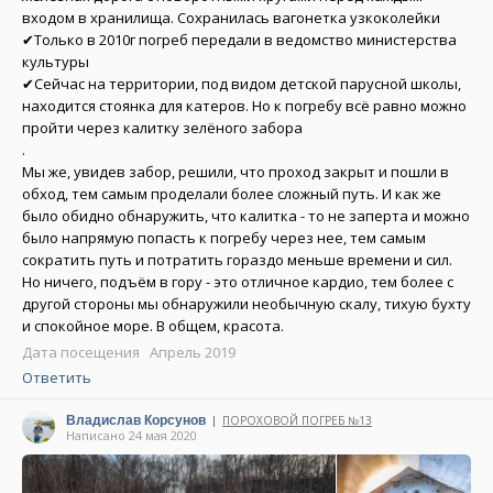
входом в хранилища. Сохранилась вагонетка узкоколейки
✔Только в 2010г погреб передали в ведомство министерства
культуры
✔Сейчас на территории, под видом детской парусной школы,
находится стоянка для катеров. Но к погребу всё равно можно
пройти через калитку зелёного забора
.
Мы же, увидев забор, решили, что проход закрыт и пошли в
обход, тем самым проделали более сложный путь. И как же
было обидно обнаружить, что калитка - то не заперта и можно
было напрямую попасть к погребу через нее, тем самым
сократить путь и потратить гораздо меньше времени и сил.
Но ничего, подъём в гору - это отличное кардио, тем более с
другой стороны мы обнаружили необычную скалу, тихую бухту
и спокойное море. В общем, красота.
Дата посещения Апрель 2019
Ответить
Владислав Корсунов
ПОРОХОВОЙ ПОГРЕБ №13
|
Написано 24 мая 2020