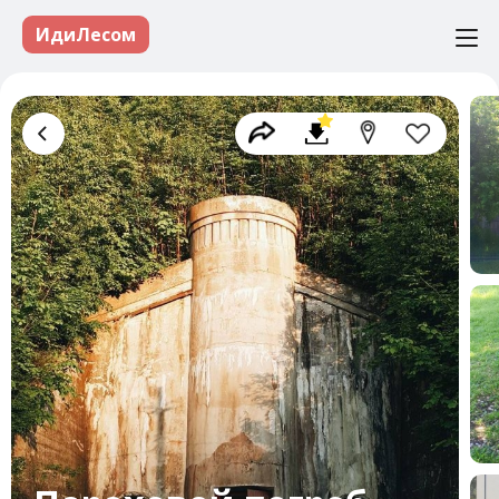
ИдиЛесом