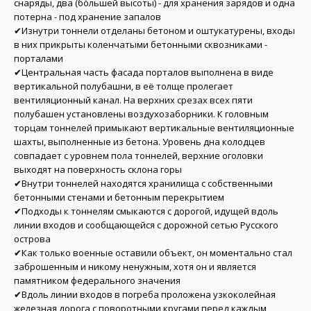
снаряды, два (бо́льшей высоты) - для хранения зарядов и одна
потерна - под хранение запалов
✔Изнутри тоннели отделаны бетоном и оштукатурены, входы
в них прикрыты коленчатыми бетонными сквозниками -
порталами
✔Центральная часть фасада порталов выполнена в виде
вертикальной полубашни, в её толще пролегает
вентиляционный канал. На верхних срезах всех пяти
полубашен установлены воздухозаборники. К головным
торцам тоннелей примыкают вертикальные вентиляционные
шахты, выполненные из бетона. Уровень дна колодцев
совпадает с уровнем пола тоннелей, верхние оголовки
выходят на поверхность склона горы
✔Внутри тоннелей находятся хранилища с собственными
бетонными стенами и бетонным перекрытием
✔Подходы к тоннелям смыкаются с дорогой, идущей вдоль
линии входов и сообщающейся с дорожной сетью Русского
острова
✔Как только военные оставили объект, он моментально стал
заброшенным и никому ненужным, хотя он и является
памятником федерального значения
✔Вдоль линии входов в погреба проложена узкоколейная
железная дорога с поворотными кругами перед каждым