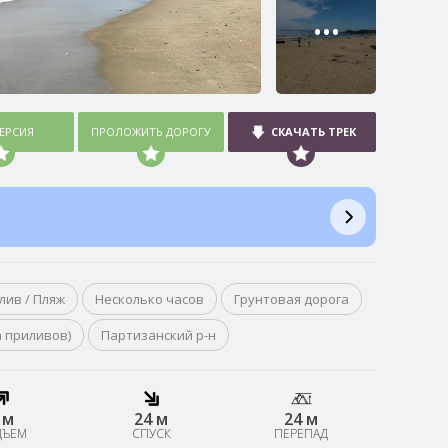
•••
ВЕРСИЯ
ПРОЛОЖИТЬ ДОРОГУ
СКАЧАТЬ ТРЕК
лив / Пляж
Несколько часов
Грунтовая дорога
а приливов)
Партизанский р-н
 м
24 м
24 м
ДЪЕМ
СПУСК
ПЕРЕПАД