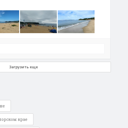
от с. Екатериновка
(Врангель)
Загрузить еще
оне
морском крае