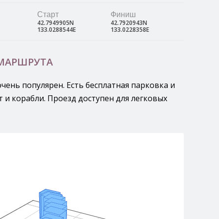
Старт
Финиш
42.7949905N
42.7920943N
133.0288544E
133.0228358E
 МАРШРУТА
чень популярен. Есть бесплатная парковка и
т и корабли. Проезд доступен для легковых