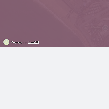
Маршрут от
fbm2511