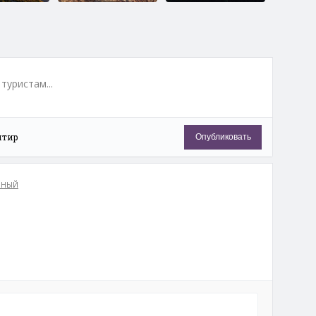
 и Сестра,
Екатериновские
Бухта Лашкевича
пещеры
туристам...
нтир
Опубликовать
ечта
Пещера Сквозная
Маяк на мысе
га
Неприступный
ННЫЙ
вский
Гора Чертов Утес
Кузнецовская