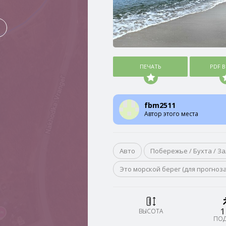
ПЕЧАТЬ
PDF 
fbm2511
Автор этого места
Авто
Побережье / Бухта / За
Это морской берег (для прогноз
1
ВЫСОТА
ПО