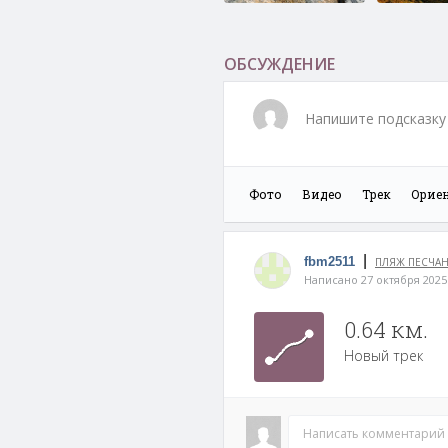
Маяк на мысе
Горы Брат
Поворотный
Находка
ОБСУЖДЕНИЕ
Напишите подсказку 
Фото
Видео
Трек
Орие
Пещера Близнец
Пещера М
Спелеоло
|
fbm2511
ПЛЯЖ ПЕСЧА
Написано 27 октября 2025
0.64 км.
Новый трек
Написать комментарий
Пещера
Екатерино