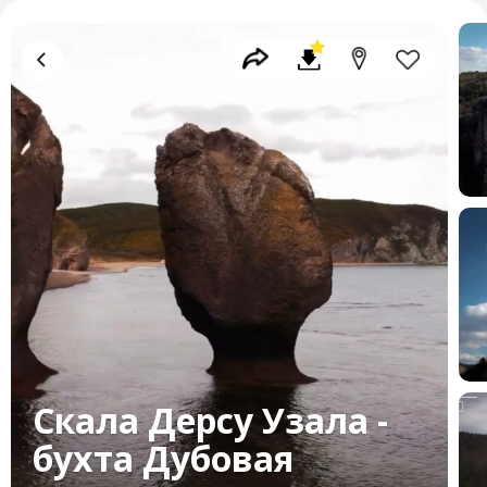
Скала Дерсу Узала -
бухта Дубовая