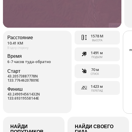
Leaflet
1578 М
Расстояние
ВЫСОТА
10.41 КМ
В одну сторону
1491 м
Время
ПОДЪЕМ
6-7 часов туда-обратно
70 м
Старт
СПУСК
43.20573887778N
133.77646207809E
1423 м
Финиш
ПЕРЕПАД
43.249094561432N
133.69319558144E
НАЙДИ
НАЙДИ СВОЕГО
ПОПУТЧИКОВ
ГИДА