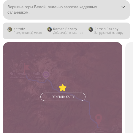
Вершина горы Белой, обильно заросла кедровым
стланником.
petrxfz
Roman Pozdny
Roman Pozdny
Предложил(а) место
Добавил(а) описание
Загрузил(а) маршрут
ОТКРЫТЬ КАРТУ