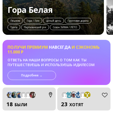
Гора Белая
Пешком
Гора / Пик
Целый день
Грунтовая дорога
Тропа
Партизанский р-н
Сезон ЗИМА / ЛЕТО
ПОЛУЧИ ПРЕМИУМ
НАВСЕГДА
И СЭКОНОМЬ
11.000 Р
ОТВЕТЬ НА НАШИ ВОПРОСЫ О ТОМ КАК ТЫ
ПУТЕШЕСТВУЕШЬ И ИСПОЛЬЗУЕШЬ ИДИЛЕСОМ
Подробнее →
18
23
БЫЛИ
ХОТЯТ