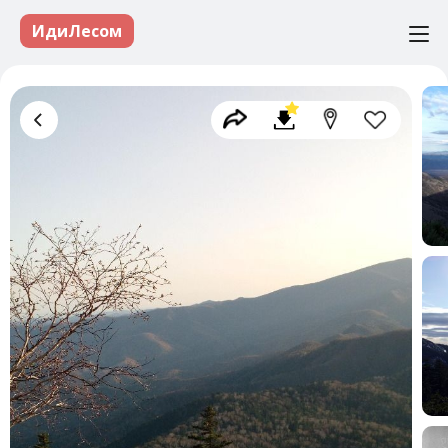
ИдиЛесом