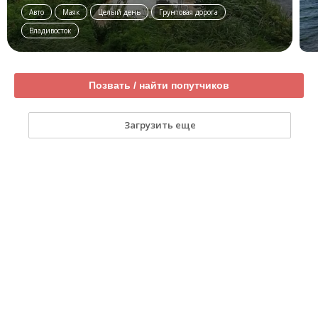
Авто
Маяк
Целый день
Грунтовая дорога
Владивосток
Позвать / найти попутчиков
Загрузить еще