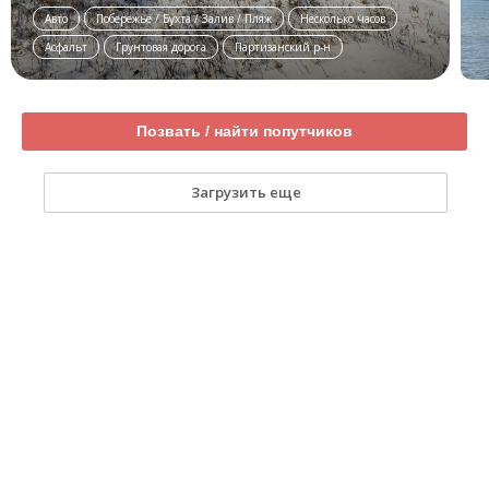
Авто
Побережье / Бухта / Залив / Пляж
Несколько часов
Асфальт
Грунтовая дорога
Партизанский р-н
Позвать / найти попутчиков
Загрузить еще