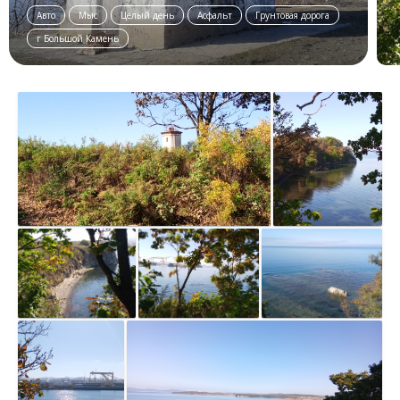
Авто
Мыс
Целый день
Асфальт
Грунтовая дорога
г Большой Камень