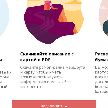
Скачивайте описание с
Распе
ы
картой в PDF
бума
Скачайте pdf-описание маршрута
Вы мо
ать их
и карту, чтобы иметь
карту 
ефоне
возможность изучить
всех в
м
информацию в местах без
допол
жный
интернета.
безопа
батаре
Подключить →