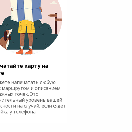
чатайте карту на
ге
жете напечатать любую
с маршрутом и описанием
ажных точек. Это
нительный уровень вашей
сности на случай, если сядет
йка у телефона.