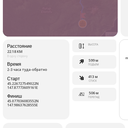
Leaflet
ВЫСОТА
Расстояние
22.18 КМ
В одну сторону
599 м
Время
ПОДЪЕМ
2-3 часа туда-обратно
413 м
Старт
СПУСК
45.226727549022N
147.87773609161E
506 м
Финиш
ПЕРЕПАД
45.077036083552N
147.98637628555E