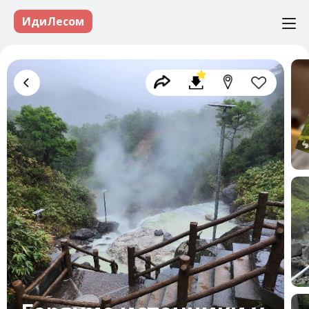
ИдиЛесом