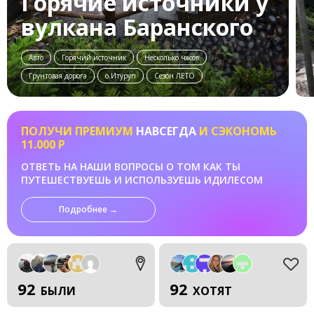
Горячие источники у
вулкана Баранского
Авто
Горячий источник
Несколько часов
Грунтовая дорога
о.Итуруп
Сезон ЛЕТО
ПОЛУЧИ ПРЕМИУМ
НАВСЕГДА
И СЭКОНОМЬ
11.000 Р
ОТВЕТЬ НА НАШИ ВОПРОСЫ О ТОМ КАК ТЫ
ПУТЕШЕСТВУЕШЬ И ИСПОЛЬЗУЕШЬ ИДИЛЕСОМ
Подробнее →
92
92
БЫЛИ
ХОТЯТ