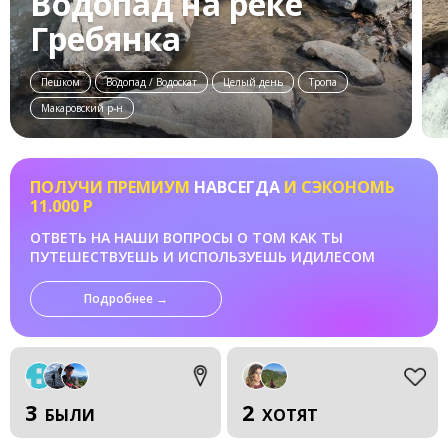
Водопад на реке
Гребянка
Пешком
Водопад / Водоскат
Целый день
Тропа
Макаровский р-н
ПОЛУЧИ ПРЕМИУМ
НАВСЕГДА
И СЭКОНОМЬ
11.000 Р
ОТВЕТЬ НА НАШИ ВОПРОСЫ О ТОМ КАК ТЫ
ПУТЕШЕСТВУЕШЬ И ИСПОЛЬЗУЕШЬ ИДИЛЕСОМ
Подробнее →
3
2
БЫЛИ
ХОТЯТ