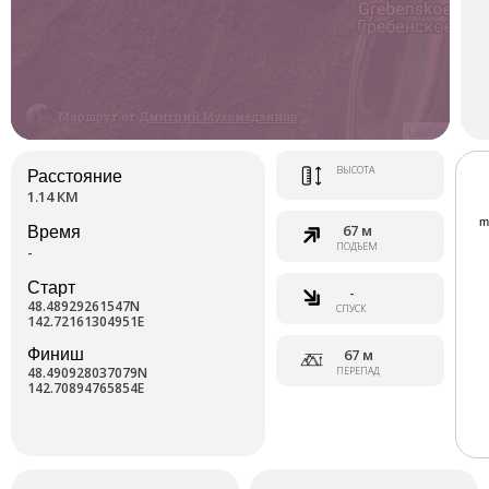
Маршрут от
Дмитрий Мухамедзянов
Leaflet
ВЫСОТА
Расстояние
1.14 КМ
67 м
Время
ПОДЪЕМ
-
Старт
-
48.48929261547N
СПУСК
142.72161304951E
Финиш
67 м
48.490928037079N
ПЕРЕПАД
142.70894765854E