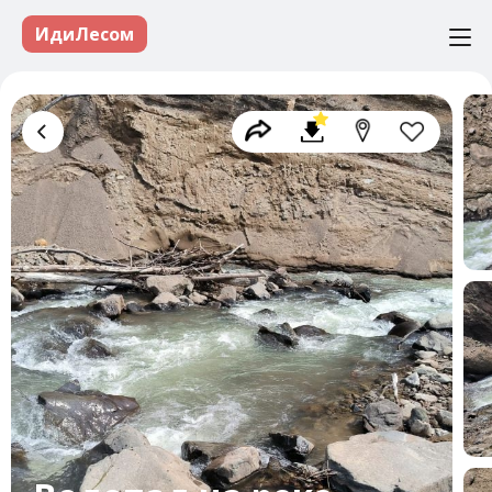
ИдиЛесом