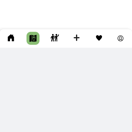
ПОДКЛЮЧИТЕ ДЛЯ СЕБЯ
ПРЕМИУМ
С премиум аккаунтом Вы сможете
скачивать треки в разных форматах для мобильных карт
и навигаторов
распечатывать маршруты и сохранять их в pdf,
копировать треки с сайта в свою библиотеку
наслаждаться сайтом без рекламы
помочь проекту и почувствовать себя лучше