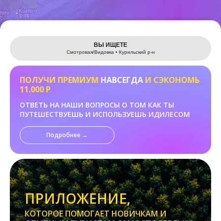
Leaflet
ВЫ ИЩЕТЕ
Смотровая/Видовка • Курильский р-н
ПОЛУЧИ ПРЕМИУМ
НАВСЕГДА
И СЭКОНОМЬ
11.000 Р
ОТВЕТЬ НА НАШИ ВОПРОСЫ О ТОМ КАК ТЫ
ПУТЕШЕСТВУЕШЬ И ИСПОЛЬЗУЕШЬ ИДИЛЕСОМ
Подробнее →
ПРИЛОЖЕНИЕ,
КОТОРОЕ ПОМОГАЕТ НОВИЧКАМ И