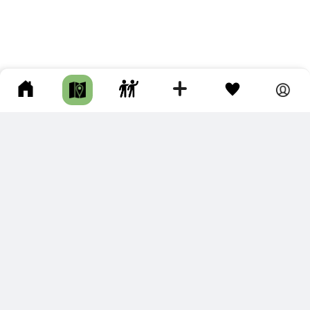
ПОДКЛЮЧИТЕ ДЛЯ СЕБЯ
ПРЕМИУМ
С премиум аккаунтом Вы сможете
скачивать треки в разных форматах для мобильных карт
и навигаторов
распечатывать маршруты и сохранять их в pdf,
копировать треки с сайта в свою библиотеку
наслаждаться сайтом без рекламы
помочь проекту и почувствовать себя лучше