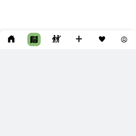
ПОДКЛЮЧИТЕ ДЛЯ СЕБЯ
ПРЕМИУМ
С премиум аккаунтом Вы сможете
скачивать треки в разных форматах для мобильных карт
и навигаторов
распечатывать маршруты и сохранять их в pdf,
копировать треки с сайта в свою библиотеку
наслаждаться сайтом без рекламы
помочь проекту и почувствовать себя лучше