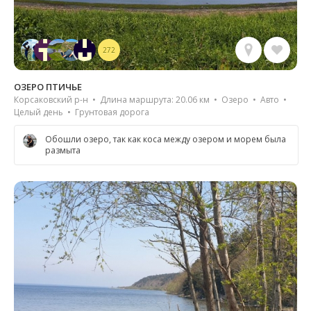
272
ОЗЕРО ПТИЧЬЕ
Корсаковский р-н • Длина маршрута: 20.06 км • Озеро • Авто •
Целый день • Грунтовая дорога
Обошли озеро, так как коса между озером и морем была
размыта