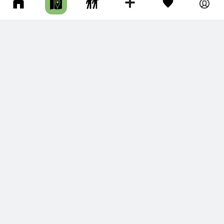
9
ОЗЕРО ДОБРЕЦКОЕ
Корсаковский р-н • Длина маршрута: 15.70 км • Озеро • Авто •
Несколько часов • Грунтовая дорога
Катали на велосипедах 12.06.2026. Проезжабельно, но на
дороге много больших луж, не все удаётся пройти сторон
ой, не замочив ног в …