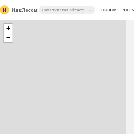
И
Иди
Лесом
Сахалинская область
ГЛАВНАЯ
РЕКО
+
−