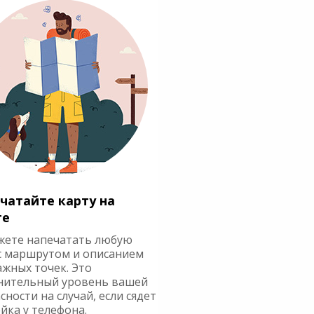
чатайте карту на
ге
жете напечатать любую
с маршрутом и описанием
ажных точек. Это
нительный уровень вашей
сности на случай, если сядет
йка у телефона.