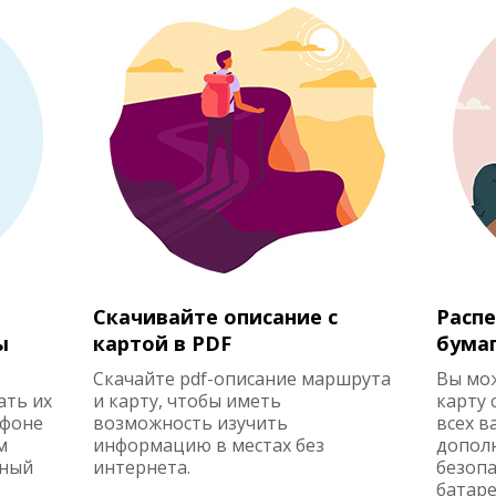
Скачивайте описание с
Распе
ы
картой в PDF
бума
Скачайте pdf-описание маршрута
Вы мо
ать их
и карту, чтобы иметь
карту 
ефоне
возможность изучить
всех в
м
информацию в местах без
допол
жный
интернета.
безопа
батаре