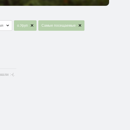
мя
о.Уруп
Самые посещаемые
шли :-(.