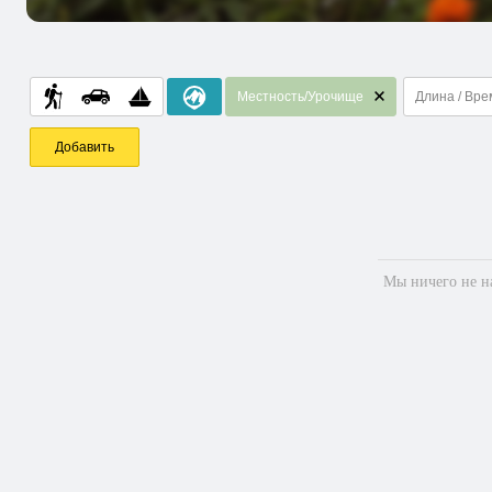
Местность/Урочище
Длина / Вре
Добавить
Мы ничего не на