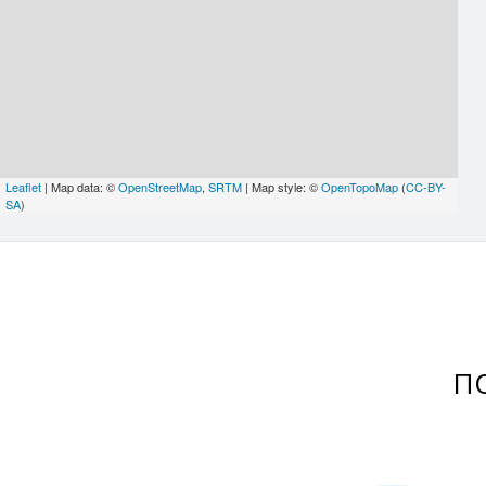
Leaflet
| Map data: ©
OpenStreetMap
,
SRTM
| Map style: ©
OpenTopoMap
(
CC-BY-
SA
)
П