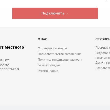
Подключить →
О НАС
СЕРВИС
от местного
Премиум-
О проекте и команде
Редактор
Пользовательское соглашение
Реклама н
ить их
Политика конфиденциальности
Доступ к 
ескую
База водопадов
Разработ
правиться в
Рекомендации