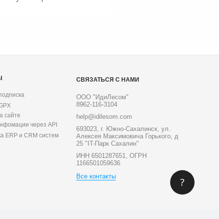
Ы
СВЯЗАТЬСЯ С НАМИ
подписка
ООО "ИдиЛесом"
8962-116-3104
 GPX
а сайте
help@idilesom.com
инфомации через API
693023, г. Южно-Сахалинск, ул.
ка ERP и CRM систем
Алексея Максимовича Горького, д
25 "IT-Парк Сахалин"
ИНН 6501287651, ОГРН
1166501059636
Все контакты
?