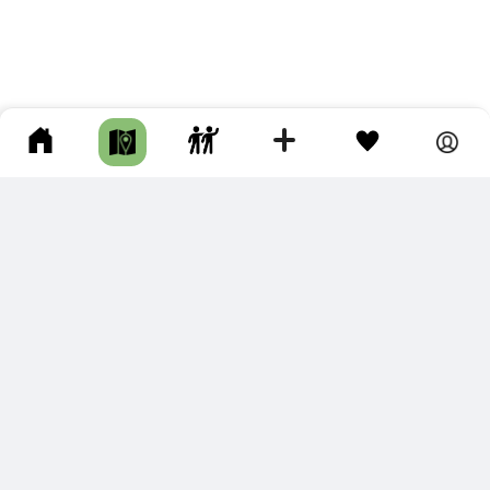
ПОДКЛЮЧИТЕ ДЛЯ СЕБЯ
ПРЕМИУМ
С премиум аккаунтом Вы сможете
скачивать треки в разных форматах для мобильных карт
и навигаторов
распечатывать маршруты и сохранять их в pdf,
копировать треки с сайта в свою библиотеку
наслаждаться сайтом без рекламы
помочь проекту и почувствовать себя лучше