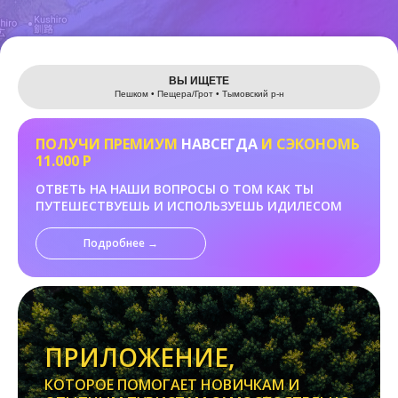
Leaflet
ВЫ ИЩЕТЕ
Пешком • Пещера/Грот • Тымовский р-н
ПОЛУЧИ ПРЕМИУМ
НАВСЕГДА
И СЭКОНОМЬ
11.000 Р
ОТВЕТЬ НА НАШИ ВОПРОСЫ О ТОМ КАК ТЫ
ПУТЕШЕСТВУЕШЬ И ИСПОЛЬЗУЕШЬ ИДИЛЕСОМ
Подробнее →
ПРИЛОЖЕНИЕ,
КОТОРОЕ ПОМОГАЕТ НОВИЧКАМ И