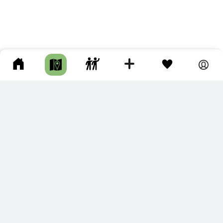
ПОДКЛЮЧИТЕ ДЛЯ СЕБЯ
ПРЕМИУМ
С премиум аккаунтом Вы сможете
скачивать треки в разных форматах для мобильных карт
и навигаторов
распечатывать маршруты и сохранять их в pdf,
копировать треки с сайта в свою библиотеку
наслаждаться сайтом без рекламы
помочь проекту и почувствовать себя лучше