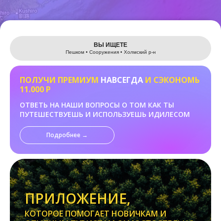
Leaflet
ВЫ ИЩЕТЕ
Пешком • Сооружения • Холмский р-н
ПОЛУЧИ ПРЕМИУМ
НАВСЕГДА
И СЭКОНОМЬ
11.000 Р
ОТВЕТЬ НА НАШИ ВОПРОСЫ О ТОМ КАК ТЫ
ПУТЕШЕСТВУЕШЬ И ИСПОЛЬЗУЕШЬ ИДИЛЕСОМ
Подробнее →
ПРИЛОЖЕНИЕ,
КОТОРОЕ ПОМОГАЕТ НОВИЧКАМ И