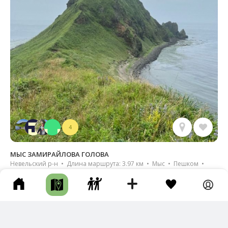
4
МЫС ЗАМИРАЙЛОВА ГОЛОВА
Невельский р-н • Длина маршрута: 3.97 км • Мыс • Пешком •
Целый день • Грунтовая дорога • Тропа • По берегу
Тропа от дороги уже натоптана. Спуск нашли не сильно к
рутой, коллектив из 10 человек разных возрастов спустилс
я нормально.. Шикарные виды, …