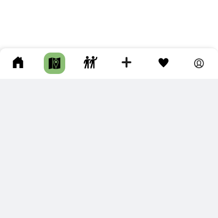
ПОДКЛЮЧИТЕ ДЛЯ СЕБЯ
ПРЕМИУМ
С премиум аккаунтом Вы сможете
скачивать треки в разных форматах для мобильных карт
и навигаторов
распечатывать маршруты и сохранять их в pdf,
копировать треки с сайта в свою библиотеку
наслаждаться сайтом без рекламы
помочь проекту и почувствовать себя лучше