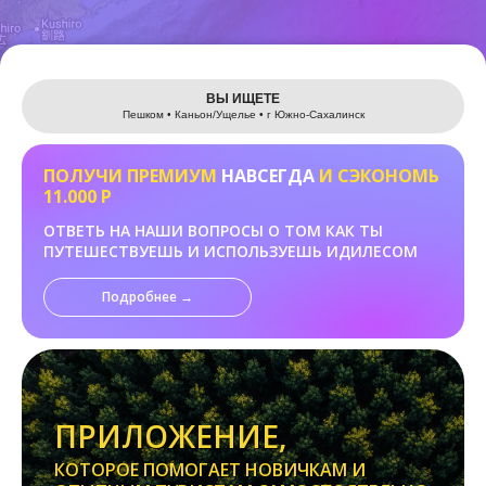
Leaflet
ВЫ ИЩЕТЕ
Пешком • Каньон/Ущелье • г Южно-Сахалинск
ПОЛУЧИ ПРЕМИУМ
НАВСЕГДА
И СЭКОНОМЬ
11.000 Р
ОТВЕТЬ НА НАШИ ВОПРОСЫ О ТОМ КАК ТЫ
ПУТЕШЕСТВУЕШЬ И ИСПОЛЬЗУЕШЬ ИДИЛЕСОМ
Подробнее →
ПРИЛОЖЕНИЕ,
КОТОРОЕ ПОМОГАЕТ НОВИЧКАМ И