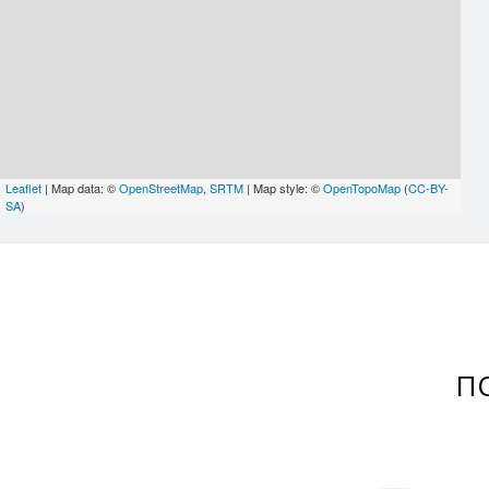
Leaflet
| Map data: ©
OpenStreetMap
,
SRTM
| Map style: ©
OpenTopoMap
(
CC-BY-
SA
)
П