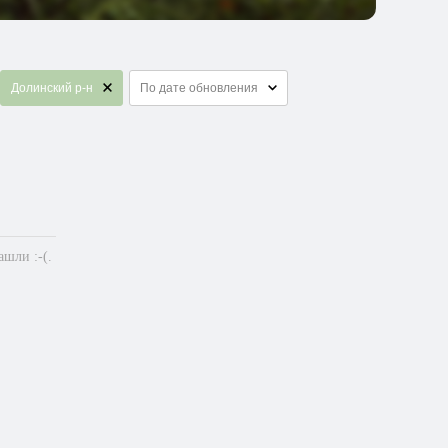
Долинский р-н
По дате обновления
шли :-(.