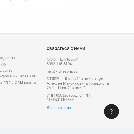
Ы
СВЯЗАТЬСЯ С НАМИ
подписка
ООО "ИдиЛесом"
8962-116-3104
 GPX
а сайте
help@idilesom.com
инфомации через API
693023, г. Южно-Сахалинск, ул.
ка ERP и CRM систем
Алексея Максимовича Горького, д
25 "IT-Парк Сахалин"
ИНН 6501287651, ОГРН
1166501059636
Все контакты
?