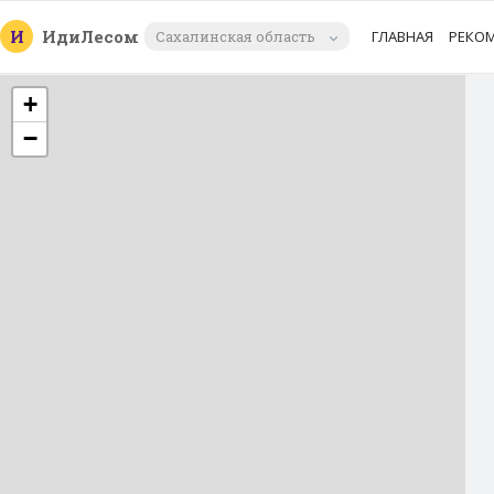
И
Иди
Лесом
Сахалинская область
ГЛАВНАЯ
РЕКО
+
−