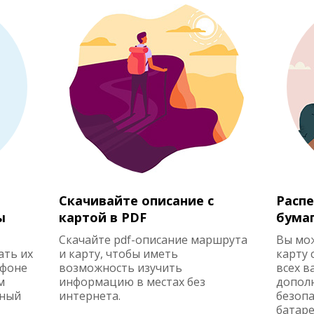
Скачивайте описание с
Распе
ы
картой в PDF
бума
Скачайте pdf-описание маршрута
Вы мо
ать их
и карту, чтобы иметь
карту 
ефоне
возможность изучить
всех в
м
информацию в местах без
допол
жный
интернета.
безопа
батаре