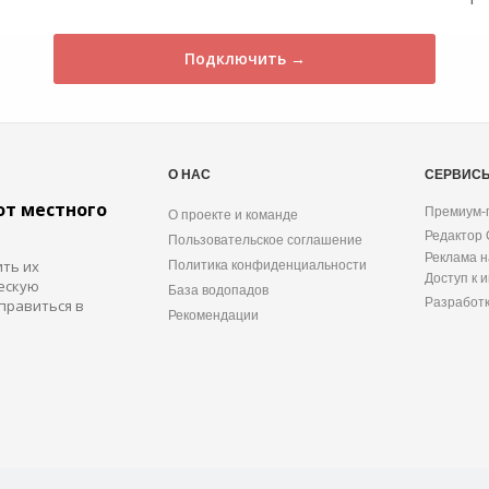
Подключить →
О НАС
СЕРВИС
от местного
Премиум-
О проекте и команде
Редактор
Пользовательское соглашение
Реклама н
ить их
Политика конфиденциальности
Доступ к 
ескую
База водопадов
Разработ
правиться в
Рекомендации