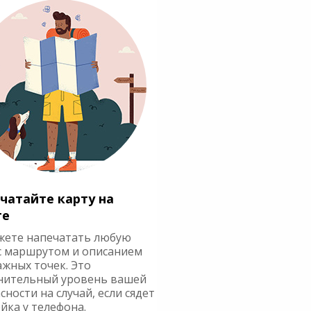
чатайте карту на
ге
жете напечатать любую
с маршрутом и описанием
ажных точек. Это
нительный уровень вашей
сности на случай, если сядет
йка у телефона.