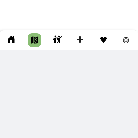
ПОДКЛЮЧИТЕ ДЛЯ СЕБЯ
ПРЕМИУМ
С премиум аккаунтом Вы сможете
скачивать треки в разных форматах для мобильных карт
и навигаторов
распечатывать маршруты и сохранять их в pdf,
копировать треки с сайта в свою библиотеку
наслаждаться сайтом без рекламы
помочь проекту и почувствовать себя лучше