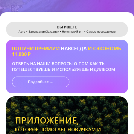
Leaflet
ВЫ ИЩЕТЕ
Авто • Заповедник/Заказник • Ногликский р-н • Самые посещаемые
ПОЛУЧИ ПРЕМИУМ
НАВСЕГДА
И СЭКОНОМЬ
11.000 Р
ОТВЕТЬ НА НАШИ ВОПРОСЫ О ТОМ КАК ТЫ
ПУТЕШЕСТВУЕШЬ И ИСПОЛЬЗУЕШЬ ИДИЛЕСОМ
Подробнее →
ПРИЛОЖЕНИЕ,
КОТОРОЕ ПОМОГАЕТ НОВИЧКАМ И