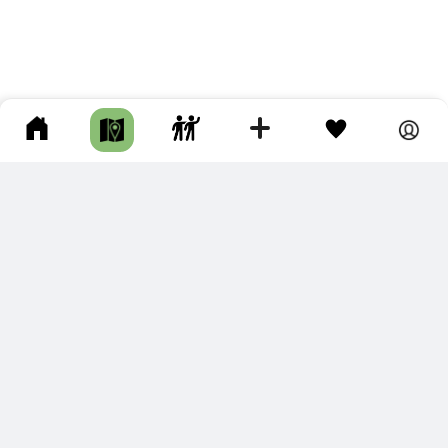
ПОДКЛЮЧИТЕ ДЛЯ СЕБЯ
ПРЕМИУМ
С премиум аккаунтом Вы сможете
скачивать треки в разных форматах для мобильных карт
и навигаторов
распечатывать маршруты и сохранять их в pdf,
копировать треки с сайта в свою библиотеку
наслаждаться сайтом без рекламы
помочь проекту и почувствовать себя лучше