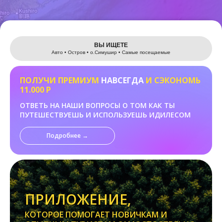
Leaflet
ВЫ ИЩЕТЕ
Авто • Остров • о.Cимушир • Самые посещаемые
ПОЛУЧИ ПРЕМИУМ
НАВСЕГДА
И СЭКОНОМЬ
11.000 Р
ОТВЕТЬ НА НАШИ ВОПРОСЫ О ТОМ КАК ТЫ
ПУТЕШЕСТВУЕШЬ И ИСПОЛЬЗУЕШЬ ИДИЛЕСОМ
Подробнее →
ПРИЛОЖЕНИЕ,
КОТОРОЕ ПОМОГАЕТ НОВИЧКАМ И