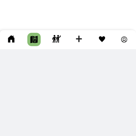
ПОДКЛЮЧИТЕ ДЛЯ СЕБЯ
ПРЕМИУМ
С премиум аккаунтом Вы сможете
скачивать треки в разных форматах для мобильных карт
и навигаторов
распечатывать маршруты и сохранять их в pdf,
копировать треки с сайта в свою библиотеку
наслаждаться сайтом без рекламы
помочь проекту и почувствовать себя лучше