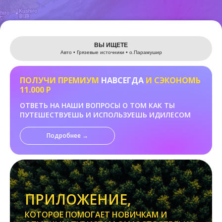
Leaflet
ВЫ ИЩЕТЕ
Авто • Грязевые источники • о.Парамушир
ПОЛУЧИ ПРЕМИУМ
НАВСЕГДА
И СЭКОНОМЬ
11.000 Р
ОТВЕТЬ НА НАШИ ВОПРОСЫ О ТОМ КАК ТЫ
ПУТЕШЕСТВУЕШЬ И ИСПОЛЬЗУЕШЬ ИДИЛЕСОМ
Подробнее →
ПРИЛОЖЕНИЕ,
КОТОРОЕ ПОМОГАЕТ НОВИЧКАМ И