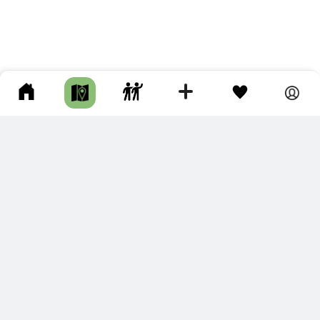
ПОДКЛЮЧИТЕ ДЛЯ СЕБЯ
ПРЕМИУМ
С премиум аккаунтом Вы сможете
скачивать треки в разных форматах для мобильных карт
и навигаторов
распечатывать маршруты и сохранять их в pdf,
копировать треки с сайта в свою библиотеку
наслаждаться сайтом без рекламы
помочь проекту и почувствовать себя лучше