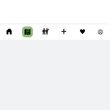
ПОДКЛЮЧИТЕ ДЛЯ СЕБЯ
ПРЕМИУМ
С премиум аккаунтом Вы сможете
скачивать треки в разных форматах для мобильных карт
и навигаторов
распечатывать маршруты и сохранять их в pdf,
копировать треки с сайта в свою библиотеку
наслаждаться сайтом без рекламы
помочь проекту и почувствовать себя лучше