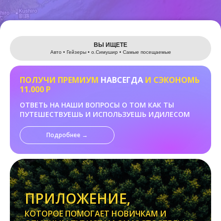
Leaflet
ВЫ ИЩЕТЕ
Авто • Гейзеры • о.Cимушир • Самые посещаемые
ПОЛУЧИ ПРЕМИУМ
НАВСЕГДА
И СЭКОНОМЬ
11.000 Р
ОТВЕТЬ НА НАШИ ВОПРОСЫ О ТОМ КАК ТЫ
ПУТЕШЕСТВУЕШЬ И ИСПОЛЬЗУЕШЬ ИДИЛЕСОМ
Подробнее →
ПРИЛОЖЕНИЕ,
КОТОРОЕ ПОМОГАЕТ НОВИЧКАМ И