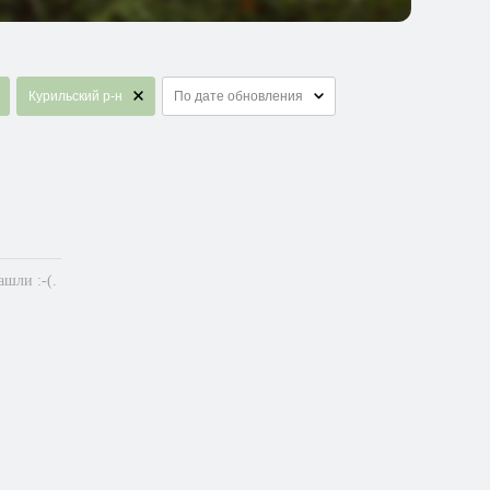
Курильский р-н
По дате обновления
шли :-(.