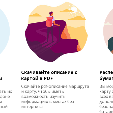
Скачивайте описание с
Распе
ы
картой в PDF
бума
Скачайте pdf-описание маршрута
Вы мо
ать их
и карту, чтобы иметь
карту 
ефоне
возможность изучить
всех в
м
информацию в местах без
допол
жный
интернета.
безопа
батаре