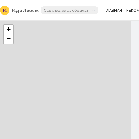
И
Иди
Лесом
Сахалинская область
ГЛАВНАЯ
РЕКО
+
−