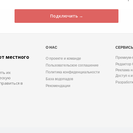
Подключить →
О НАС
СЕРВИС
от местного
Премиум-
О проекте и команде
Редактор
Пользовательское соглашение
Реклама н
ить их
Политика конфиденциальности
Доступ к 
ескую
База водопадов
Разработ
правиться в
Рекомендации