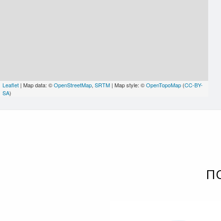
Leaflet
| Map data: ©
OpenStreetMap
,
SRTM
| Map style: ©
OpenTopoMap
(
CC-BY-
SA
)
П