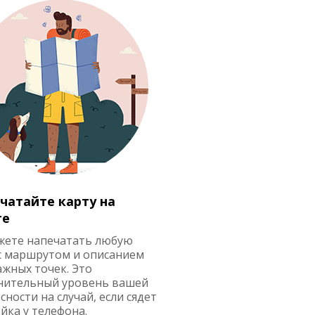
чатайте карту на
ге
жете напечатать любую
с маршрутом и описанием
ажных точек. Это
нительный уровень вашей
сности на случай, если сядет
йка у телефона.