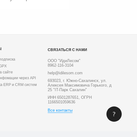
Ы
СВЯЗАТЬСЯ С НАМИ
подписка
ООО "ИдиЛесом"
8962-116-3104
 GPX
а сайте
help@idilesom.com
инфомации через API
693023, г. Южно-Сахалинск, ул.
ка ERP и CRM систем
Алексея Максимовича Горького, д
25 "IT-Парк Сахалин"
ИНН 6501287651, ОГРН
1166501059636
Все контакты
?