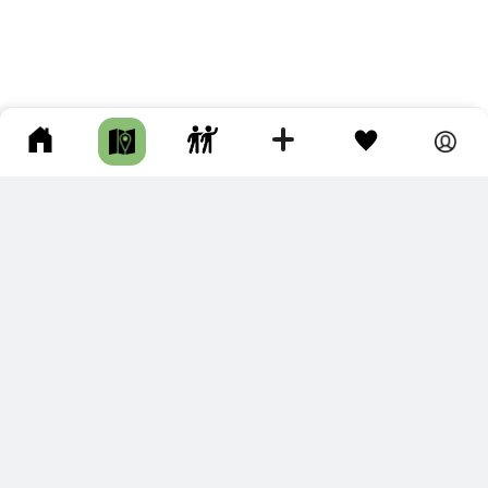
ПОДКЛЮЧИТЕ ДЛЯ СЕБЯ
ПРЕМИУМ
С премиум аккаунтом Вы сможете
скачивать треки в разных форматах для мобильных карт
и навигаторов
распечатывать маршруты и сохранять их в pdf,
копировать треки с сайта в свою библиотеку
наслаждаться сайтом без рекламы
помочь проекту и почувствовать себя лучше