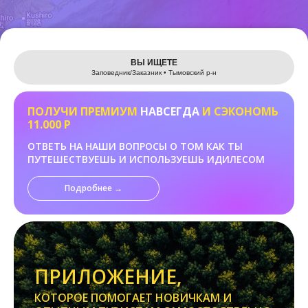
Leaflet
ВЫ ИЩЕТЕ
Заповедник/Заказник • Тымовский р-н
ПОЛУЧИ ПРЕМИУМ
НАВСЕГДА
И СЭКОНОМЬ
11.000 Р
ОТВЕТЬ НА НАШИ ВОПРОСЫ О ТОМ КАК ТЫ
ПУТЕШЕСТВУЕШЬ И ИСПОЛЬЗУЕШЬ ИДИЛЕСОМ
Подробнее →
ПРИЛОЖЕНИЕ,
КОТОРОЕ ПОМОГАЕТ НОВИЧКАМ И