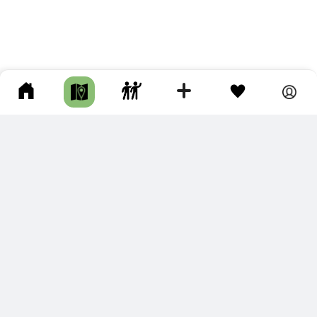
ПОДКЛЮЧИТЕ ДЛЯ СЕБЯ
ПРЕМИУМ
С премиум аккаунтом Вы сможете
скачивать треки в разных форматах для мобильных карт
и навигаторов
распечатывать маршруты и сохранять их в pdf,
копировать треки с сайта в свою библиотеку
наслаждаться сайтом без рекламы
помочь проекту и почувствовать себя лучше