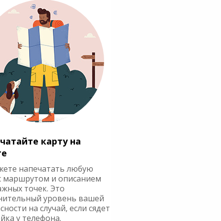
чатайте карту на
ге
жете напечатать любую
с маршрутом и описанием
ажных точек. Это
нительный уровень вашей
сности на случай, если сядет
йка у телефона.