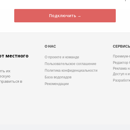
Подключить →
О НАС
СЕРВИС
от местного
Премиум-
О проекте и команде
Редактор
Пользовательское соглашение
Реклама н
ить их
Политика конфиденциальности
Доступ к 
ескую
База водопадов
Разработ
правиться в
Рекомендации