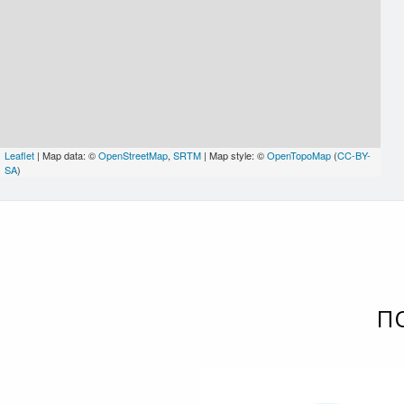
Leaflet
| Map data: ©
OpenStreetMap
,
SRTM
| Map style: ©
OpenTopoMap
(
CC-BY-
SA
)
П