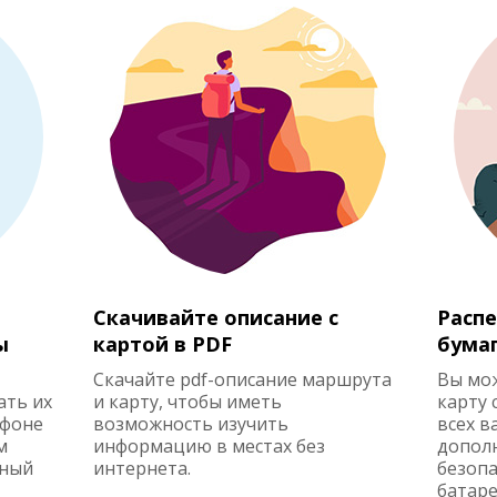
Скачивайте описание с
Распе
ы
картой в PDF
бума
Скачайте pdf-описание маршрута
Вы мо
ать их
и карту, чтобы иметь
карту 
ефоне
возможность изучить
всех в
м
информацию в местах без
допол
жный
интернета.
безопа
батаре