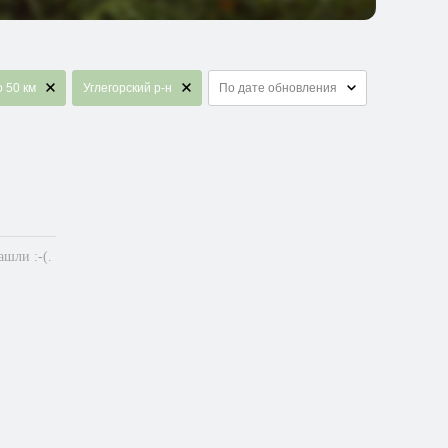
о 50 км
Углегорский р-н
По дате обновления
шли :-(.