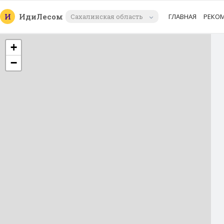
И
Иди
Лесом
Сахалинская область
ГЛАВНАЯ
РЕКО
+
−