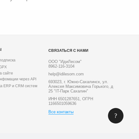
Ы
СВЯЗАТЬСЯ С НАМИ
подписка
ООО "ИдиЛесом"
8962-116-3104
 GPX
а сайте
help@idilesom.com
инфомации через API
693023, г. Южно-Сахалинск, ул.
ка ERP и CRM систем
Алексея Максимовича Горького, д
25 "IT-Парк Сахалин"
ИНН 6501287651, ОГРН
1166501059636
Все контакты
?