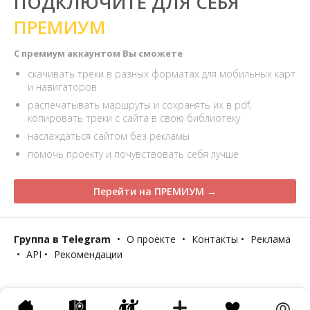
ПОДКЛЮЧИТЕ ДЛЯ СЕБЯ
ПРЕМИУМ
С премиум аккаунтом Вы сможете
скачивать треки в разных форматах для мобильных карт
и навигаторов
распечатывать маршруты и сохранять их в pdf,
копировать треки с сайта в свою библиотеку
наслаждаться сайтом без рекламы
помочь проекту и почувствовать себя лучше
Перейти на ПРЕМИУМ →
Группа в Telegram
•
О проекте
•
Контакты
•
Реклама
•
API
•
Рекомендации