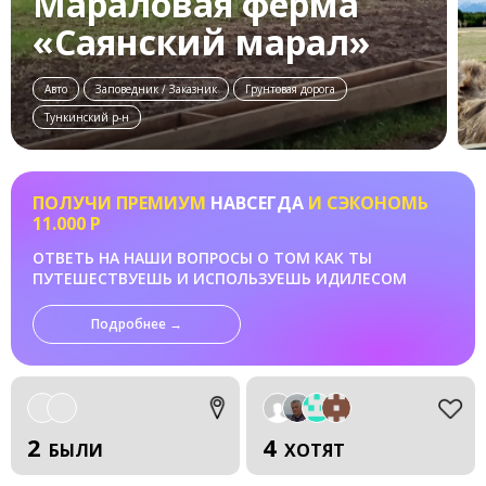
Мараловая ферма
«Саянский марал»
Авто
Заповедник / Заказник
Грунтовая дорога
Тункинский р-н
ПОЛУЧИ ПРЕМИУМ
НАВСЕГДА
И СЭКОНОМЬ
11.000 Р
ОТВЕТЬ НА НАШИ ВОПРОСЫ О ТОМ КАК ТЫ
ПУТЕШЕСТВУЕШЬ И ИСПОЛЬЗУЕШЬ ИДИЛЕСОМ
Подробнее →
2
4
БЫЛИ
ХОТЯТ