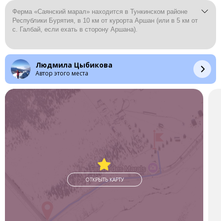
Ферма «Саянский марал» находится в Тункинском районе
Республики Бурятия, в 10 км от курорта Аршан (или в 5 км от
с. Галбай, если ехать в сторону Аршана).
В этом живописном месте живут маралы, которые мирно
пасутся на огороженной территории нацпарка «Тункинский».
Людмила Цыбикова
Автор этого места
Здесь можно заказать экскурсию и поближе познакомиться с
величественными маралами: покажут обитателей фермы и
расскажут о том, чем олени полезны для человека, и как из
их рогов заготавливаются различные лекарственные
препараты.
Продукцию можно купить прямо на ферме. К примеру, мыло
из крови марала, настойки и витамины из пантов.
На территории фермы есть база отдыха: благоустроенные
тёплые домики, пантовые ванны и фитобочки. Есть
мангальная зона.
ОТКРЫТЬ КАРТУ
Отличный отдых на свежем воздухе с видом на Саянские
горы, тайгу и пасущихся оленей.