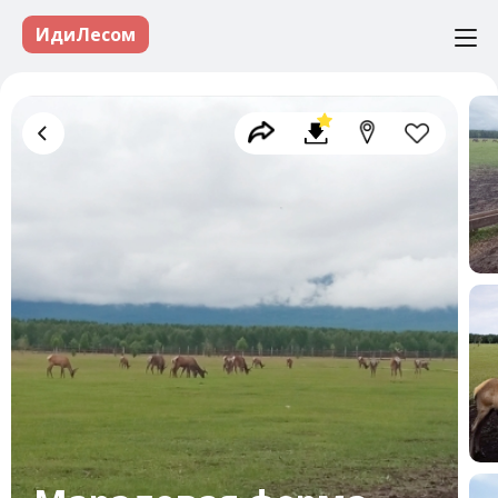
ИдиЛесом