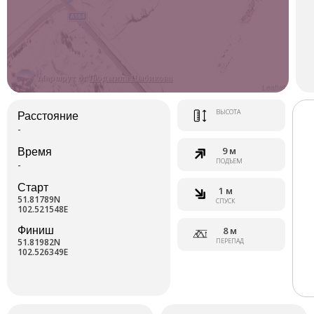
Маршрут от
Людмила Цыбикова
Leaflet
ВЫСОТА
Расстояние
-
9 м
Время
ПОДЪЕМ
-
Старт
1 м
51.81789N
СПУСК
102.521548E
Финиш
8 м
51.81982N
ПЕРЕПАД
102.526349E