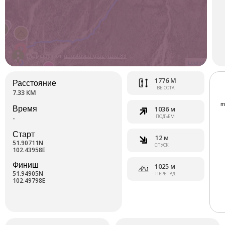
Маршрут от
anastasiia.glazyrina.83
Leaflet
1776 М
Расстояние
ВЫСОТА
7.33 КМ
Время
1036 м
ПОДЪЕМ
-
Старт
12 м
51.90711N
СПУСК
102.43958E
Финиш
1025 м
51.94905N
ПЕРЕПАД
102.49798E