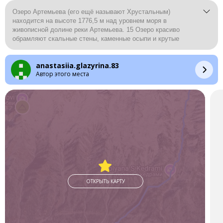
Озеро Артемьева (его ещё называют Хрустальным)
находится на высоте 1776,5 м над уровнем моря в
живописной долине реки Артемьева. 15 Озеро красиво
обрамляют скальные стены, каменные осыпи и крутые
вершины.
Тропа к озеру проходит по смешанному лесу, кедровнику,
anastasiia.glazyrina.83
альпийским лугам, гольцовой зоне. Тропа начинается чуть
Автор этого места
ниже автостанции, нужно выйти на прямую хорошо
натоптанную тропу и пересечь 3 лесных дороги.
Вода в озере чистейшая и очень вкусная. С середины июля
до середины августа вода в Хрустальном хорошо
прогревается, и туристы с большим удовольствием в нём
купаются. Но даже если вы оказались здесь не в сезон,
можно прекрасно провести время, любуясь красотой
окрестностей.
ОТКРЫТЬ КАРТУ