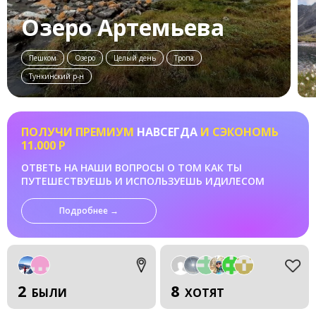
Озеро Артемьева
Пешком
Озеро
Целый день
Тропа
Тункинский р-н
ПОЛУЧИ ПРЕМИУМ
НАВСЕГДА
И СЭКОНОМЬ
11.000 Р
ОТВЕТЬ НА НАШИ ВОПРОСЫ О ТОМ КАК ТЫ
ПУТЕШЕСТВУЕШЬ И ИСПОЛЬЗУЕШЬ ИДИЛЕСОМ
Подробнее →
2
8
БЫЛИ
ХОТЯТ