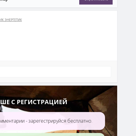
ба
Вулкан
Маршрут от
Шандагатайский
первого пика
ИК ЭНЕРГЕТИК
Восточных Саян до
озёр Эхе-Гол
еки
Перевал Дураков
Минеральный
источник Хунтиин
аршаан /
Хунтинский
(Тункинский) аршан
ШЕ С РЕГИСТРАЦИЕЙ
мментарии - зарегестрируйся бесплатно.