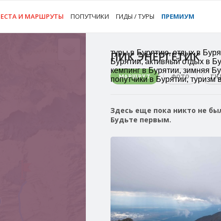
ЕСТА И МАРШРУТЫ
ПОПУТЧИКИ
ГИДЫ / ТУРЫ
ПРЕМИУМ
туры в Бурятию, отдых в Буря
ПИК ЭНЕРГЕТИК
Бурятии, активный отдых в Бу
кемпинг в Бурятии, зимняя Бу
МАРШРУТ
ФОТО
ГИ
попутчики в Бурятии, туризм 
Здесь еще пока никто не бы
Будьте первым.