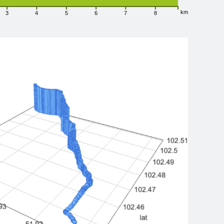
km
3
4
5
6
7
8