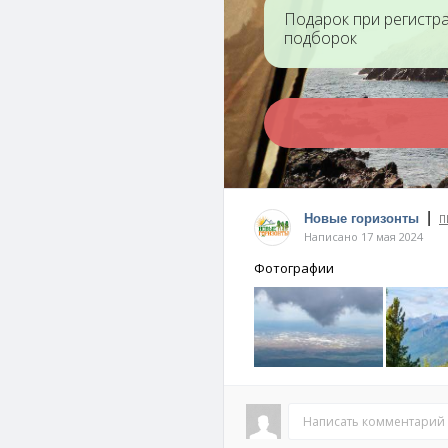
Вулкан Черского
Минераль
Подарок при регистр
(Хара Болдог)
источник 
подборок
аршаан)
|
Аршан
Озеро Арт
Новые горизонты
П
Пик Энерг
Написано 17 мая 2024
Новокшен
Фотографии
Написать комментарий