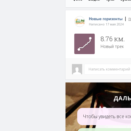
Пик Аршан
Пик Друж
|
Новые горизонты
П
Написано 17 мая 2024
8.76 км.
Новый трек
Написать комментарий
Тальская вершина
Ущелье р
(потухший вулкан)
Кынгарги
ДАЛЬ
Чтобы увидеть все ко