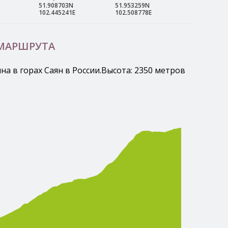
51.908703N
51.953259N
102.445241E
102.508778E
 МАРШРУТА
а в горах Саян в России.Высота: 2350 метров