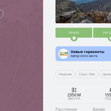
ПЕЧАТЬ
PDF 
Новые горизонты
Автор этого места
Пешком
Гора / Пик
Целы
2350 М
15
ВЫСОТА
ПО
Расстояние
Время