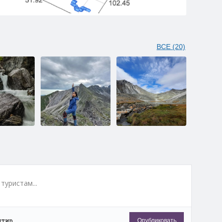
ВСЕ (20)
а реке
Пик Броненосец
Озеро Артемьева
туристам...
нтир
Опубликовать