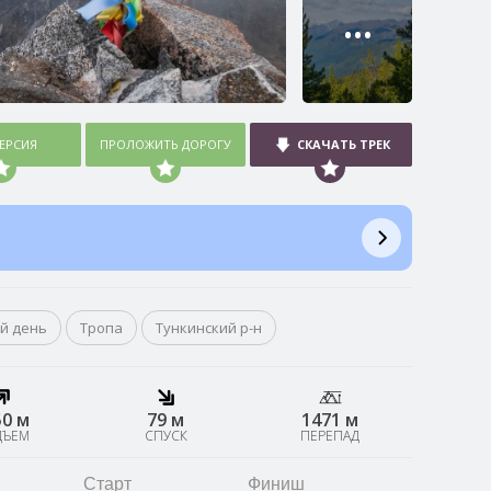
•••
ВЕРСИЯ
ПРОЛОЖИТЬ ДОРОГУ
СКАЧАТЬ ТРЕК
й день
Тропа
Тункинский р-н
50 м
79 м
1471 м
ДЪЕМ
СПУСК
ПЕРЕПАД
Старт
Финиш