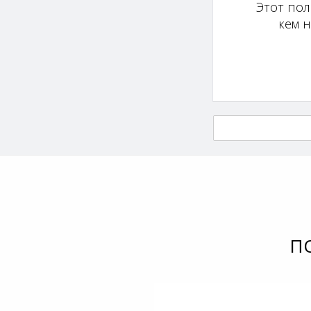
Этот пол
кем 
П