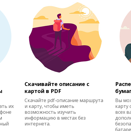
Скачивайте описание с
Распе
ы
картой в PDF
бума
Скачайте pdf-описание маршрута
Вы мо
ать их
и карту, чтобы иметь
карту 
ефоне
возможность изучить
всех в
м
информацию в местах без
допол
жный
интернета.
безопа
батаре